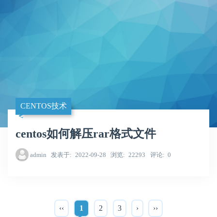
CENTOS技术
centos如何解压rar格式文件
admin
发表于
2022-09-28
浏览
22293
评论
0
‹‹
1
2
3
›
››